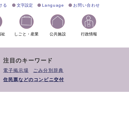
ける
文字設定
Language
お問い合わせ
福祉
しごと・産業
公共施設
行政情報
注目のキーワード
電子掲示場
ごみ分別辞典
住民票などのコンビニ交付