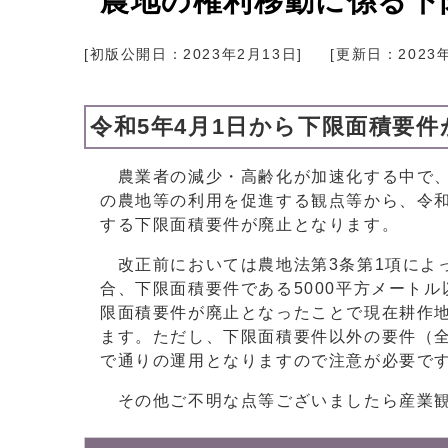
農地の権利移動に係る下
[初版公開日：
2023年2月13日
]
[更新日：
2023
令和5年4月1日から下限面積要
農業者の減少・高齢化が加速化する中で、
の農地等の利用を促進する観点等から、令和
する下限面積要件が廃止となります。
改正前においては農地法第3条第1項によ
合、下限面積要件である5000平方メート
限面積要件が廃止となったことで現在耕作
ます。ただし、下限面積要件以外の要件（
で通りの運用となりますので注意が必要で
その他ご不明な点等ございましたら産業観