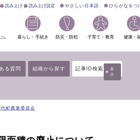
読み上げ
読み上げ設定
やさしい日本語
ひらがなをつ
ムへ
暮らし・手続き
防災・防犯
子育て・教育
健康・
ある質問
組織から探す
記事ID検索
表
示
宮代町農業委員会