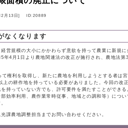
限面積の廃止について
年2月13日
]
ID:20889
件がなくなります
経営規模の大小にかかわらず意欲を持って農業に新規に
5年4月1日より農地関連法の改正が施行され、農地法第
って権利を取得し、新たに農地を利用しようとする者は宮
ル以上の耕作地を持っている必要がありました。今回の改
地を持っていない方でも、許可要件を満たすことができる
全部効率利用、農作業常時従事、地域との調和等）につい
す。
光課農地調整担当までお問い合わせください。