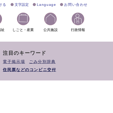
ける
文字設定
Language
お問い合わせ
福祉
しごと・産業
公共施設
行政情報
注目のキーワード
電子掲示場
ごみ分別辞典
住民票などのコンビニ交付