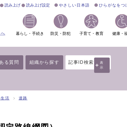
読み上げ
読み上げ設定
やさしい日本語
ひらがなをつ
ムへ
暮らし・手続き
防災・防犯
子育て・教育
健康・
ある質問
組織から探す
記事ID検索
表
示
・生活
道路