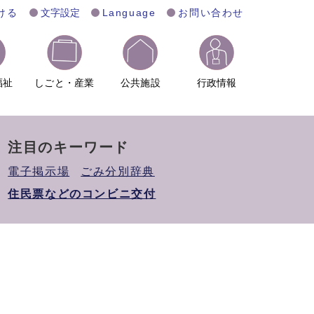
ける
文字設定
Language
お問い合わせ
福祉
しごと・産業
公共施設
行政情報
注目のキーワード
電子掲示場
ごみ分別辞典
住民票などのコンビニ交付