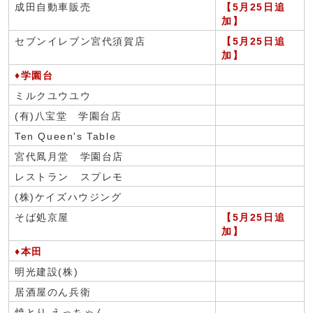
成田自動車販売
【5月25日追
加】
セブンイレブン宮代須賀店
【5月25日追
加】
♦学園台
ミルクユウユウ
(有)八宝堂 学園台店
Ten Queen's Table
宮代凮月堂 学園台店
レストラン スプレモ
(株)ケイズハウジング
そば処京屋
【5月25日追
加】
♦本田
明光建設(株)
居酒屋のん兵衛
焼とり えっちゃん