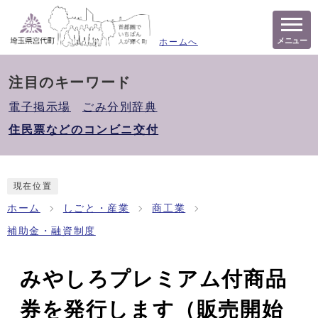
メニュー
ホームへ
注目のキーワード
電子掲示場
ごみ分別辞典
住民票などのコンビニ交付
現在位置
ホーム
しごと・産業
商工業
補助金・融資制度
みやしろプレミアム付商品
券を発行します（販売開始