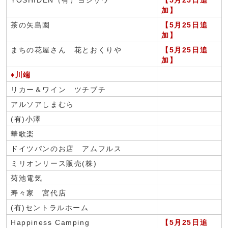
YOSHIDEN（有）ヨシザワ
【5月25日追
加】
茶の矢島園
【5月25日追
加】
まちの花屋さん 花とおくりや
【5月25日追
加】
♦川端
リカー＆ワイン ツチブチ
アルソアしまむら
(有)小澤
華歌楽
ドイツパンのお店 アムフルス
ミリオンリース販売(株)
菊池電気
寿々家 宮代店
(有)セントラルホーム
Happiness Camping
【5月25日追