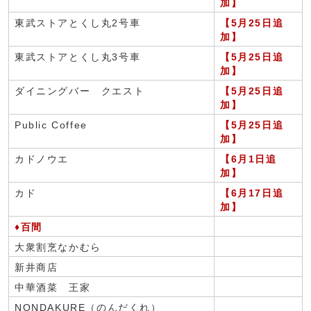
加】
東武ストアとくし丸2号車
【5月25日追
加】
東武ストアとくし丸3号車
【5月25日追
加】
ダイニングバー クエスト
【5月25日追
加】
Public Coffee
【5月25日追
加】
カドノウエ
【6月1日追
加】
カド
【6月17日追
加】
♦百間
大衆割烹なかむら
新井商店
中華酒菜 王家
NONDAKURE（のんだくれ）