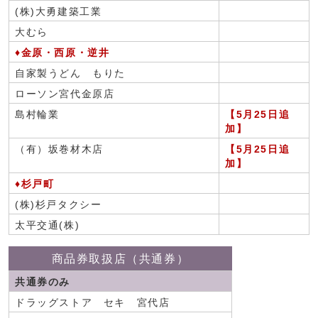
(株)大勇建築工業
大むら
♦金原・西原・逆井
自家製うどん もりた
ローソン宮代金原店
島村輪業
【5月25日追
加】
（有）坂巻材木店
【5月25日追
加】
♦杉戸町
(株)杉戸タクシー
太平交通(株)
商品券取扱店（共通券）
共通券のみ
ドラッグストア セキ 宮代店