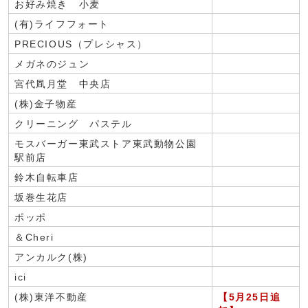
お好み焼き 小麦
(有)ライフフォート
PRECIOUS（プレシャス）
メガネのジュン
宮代凮月堂 中央店
(株)金子物産
クリーニング パステル
モスバーガー東武ストア東武動物公園
駅前店
鈴木自転車店
坂巻生花店
ポッポ
＆Cheri
アンカルク(株)
ici
(株)東洋不動産
【5月25日追