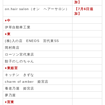
加】
on.hair salon（オン ヘアーサロン）
【7月6日追
加】
♦中
伊草自動車工業
♦東
(株)入の店 ENEOS 宮代東SS
岡村商店
ローソン宮代東店
餃子のしのちゃん
♦東姫宮
キッチン きずな
charm of amber 姫宮店
養老乃瀧 姫宮店
夢乃屋
♦宮東