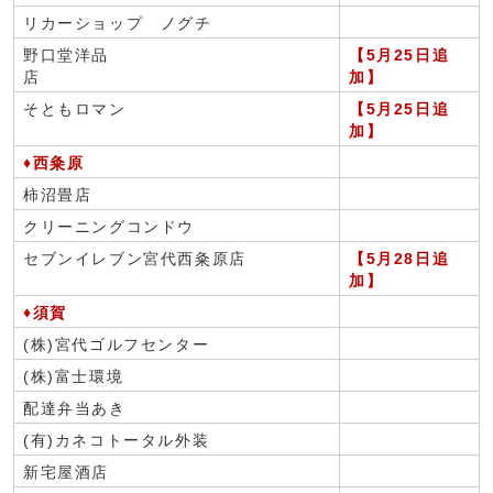
リカーショップ ノグチ
野口堂洋品
【5月25日追
店
加】
そともロマン
【5月25日追
加】
♦西粂原
柿沼畳店
クリーニングコンドウ
セブンイレブン宮代西粂原店
【5月28日追
加】
♦須賀
(株)宮代ゴルフセンター
(株)富士環境
配達弁当あき
(有)カネコトータル外装
新宅屋酒店