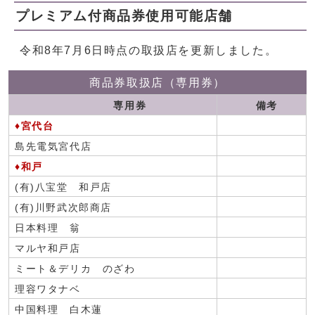
プレミアム付商品券使用可能店舗
令和8年7月6日時点の取扱店を更新しました。
商品券取扱店（専用券）
専用券
備考
♦宮代台
島先電気宮代店
♦和戸
(有)八宝堂 和戸店
(有)川野武次郎商店
日本料理 翁
マルヤ和戸店
ミート＆デリカ のざわ
理容ワタナベ
中国料理 白木蓮