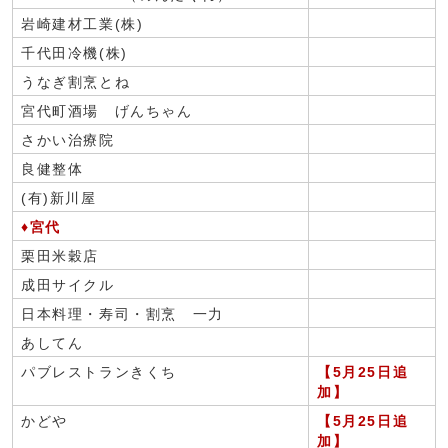
岩崎建材工業(株)
千代田冷機(株)
うなぎ割烹とね
宮代町酒場 げんちゃん
さかい治療院
良健整体
(有)新川屋
♦宮代
栗田米穀店
成田サイクル
日本料理・寿司・割烹 一力
あしてん
パブレストランきくち
【5月25日追
加】
かどや
【5月25日追
加】