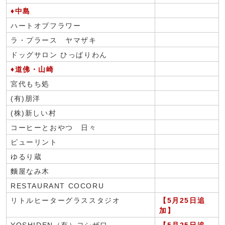
♦中島
ハートオブフラワー
ラ・プラース ヤマザキ
ドッグサロン ひっぱりわん
♦道佛・山崎
宮代もち処
(有)朋洋
(株)新しい村
コーヒーとおやつ 日々
ピューリント
ゆるり蔵
麵屋なみ木
RESTAURANT COCORU
リトルヒーターグラススタジオ
【5月25日追
加】