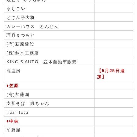
ゑちごや
どさん子大将
カレーハウス とんとん
理容まつもと
(有)萩原建設
(株)鈴木工務店
KING'S AUTO 並木自動車販売
龍盛房
【5月25日追
加】
♦笠原
(有)加藤園
支那そば 織ちゃん
Hair Totti
♦中央
前野屋