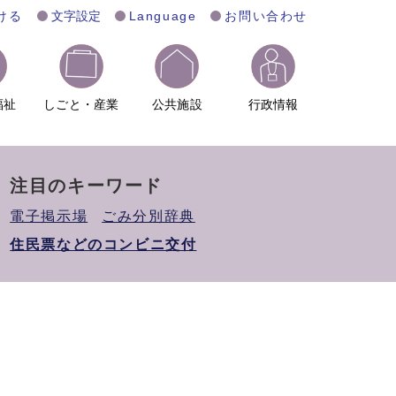
ける
文字設定
Language
お問い合わせ
福祉
しごと・産業
公共施設
行政情報
注目のキーワード
電子掲示場
ごみ分別辞典
住民票などのコンビニ交付