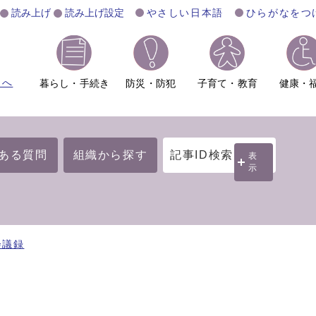
読み上げ
読み上げ設定
やさしい日本語
ひらがなをつ
ムへ
暮らし・手続き
防災・防犯
子育て・教育
健康・
ある質問
組織から探す
記事ID検索
表
示
会議録