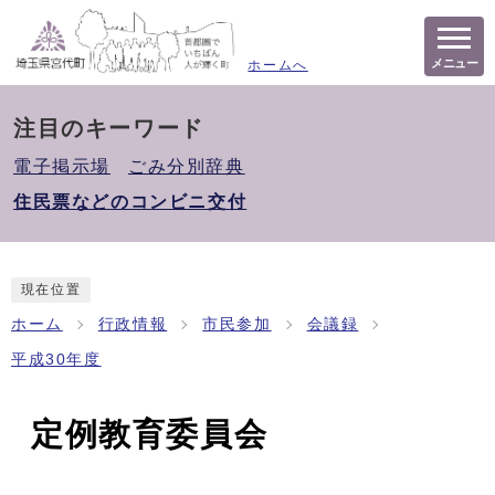
メニュー
ホームへ
注目のキーワード
電子掲示場
ごみ分別辞典
住民票などのコンビニ交付
現在位置
ホーム
行政情報
市民参加
会議録
平成30年度
定例教育委員会