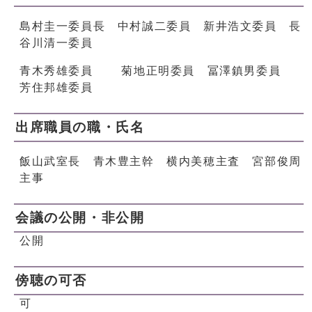
島村圭一委員長 中村誠二委員 新井浩文委員 長
谷川清一委員
青木秀雄委員 菊地正明委員 冨澤鎮男委員
芳住邦雄委員
出席職員の職・氏名
飯山武室長 青木豊主幹 横内美穂主査 宮部俊周
主事
会議の公開・非公開
公開
傍聴の可否
可