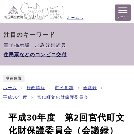
メニュー
ホームへ
注目のキーワード
電子掲示場
ごみ分別辞典
住民票などのコンビニ交付
現在位置
ホーム
行政情報
市民参加
会議録
平成30年度
宮代町文化財保護委員会
平成30年度 第2回宮代町文
化財保護委員会（会議録）