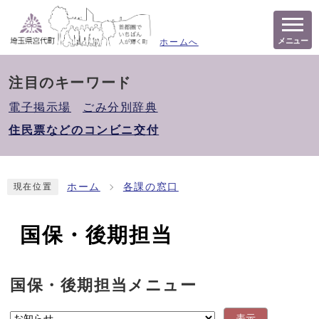
メニュー
ホームへ
注目のキーワード
電子掲示場
ごみ分別辞典
住民票などのコンビニ交付
ホーム
各課の窓口
現在位置
国保・後期担当
国保・後期担当メニュー
表示