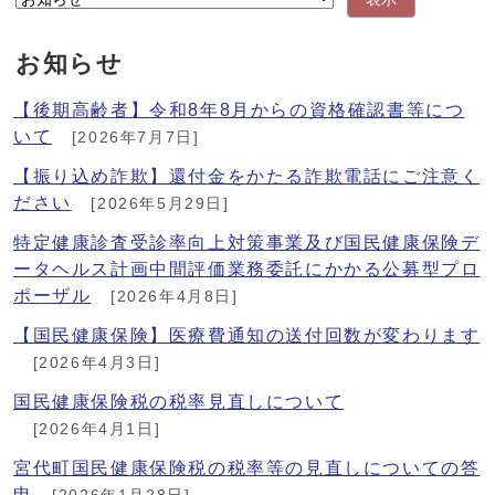
お知らせ
【後期高齢者】令和8年8月からの資格確認書等につ
いて
[2026年7月7日]
【振り込め詐欺】還付金をかたる詐欺電話にご注意く
ださい
[2026年5月29日]
特定健康診査受診率向上対策事業及び国民健康保険デ
ータヘルス計画中間評価業務委託にかかる公募型プロ
ポーザル
[2026年4月8日]
【国民健康保険】医療費通知の送付回数が変わります
[2026年4月3日]
国民健康保険税の税率見直しについて
[2026年4月1日]
宮代町国民健康保険税の税率等の見直しについての答
申