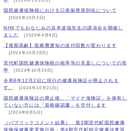
[2026年1月28日]
国民健康保険税における口座振替原則化について
[2025年10月2日]
NHKでもおなじみの谷本道哉先生の講演会を開催し
ました
[2025年4月8日]
【後期高齢】医療費通知の送付回数が変わります
[2024年10月28日]
宮代町国民健康保険税の税率等の見直しについての答
申
[2024年10月23日]
令和6年12月2日に現行の健康保険証が廃止されま
す。
[2024年10月21日]
国民健康保険証の廃止後、「マイナ保険証」を保有し
ていない方には「資格確認書」を交付します
[2024年8月5日]
（パブリックコメント結果） 第3期宮代町国民健康
保険保健事業実施計画・第4期宮代町特定健康診査等