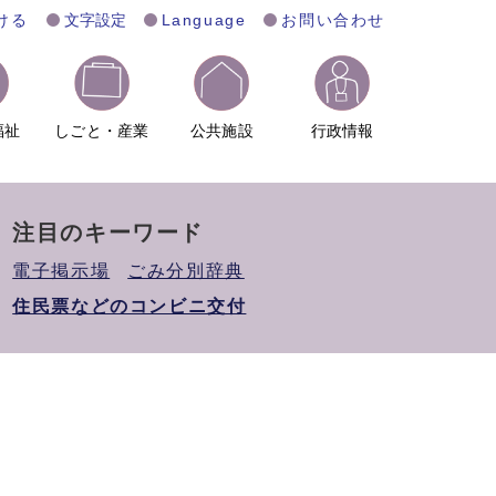
ける
文字設定
Language
お問い合わせ
福祉
しごと・産業
公共施設
行政情報
注目のキーワード
電子掲示場
ごみ分別辞典
住民票などのコンビニ交付