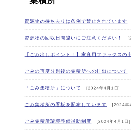
集積所
資源物の持ち去りは条例で禁止されています
資源物の回収日間違いにご注意ください！
[
【ごみ出しポイント！】家庭用ファックスの
ごみの再度分別後の集積所への排出について
「ごみ集積所」について
[2024年4月1日]
ごみ集積所の看板を配布しています
[2024年
ごみ集積所環境整備補助制度
[2024年4月1日]