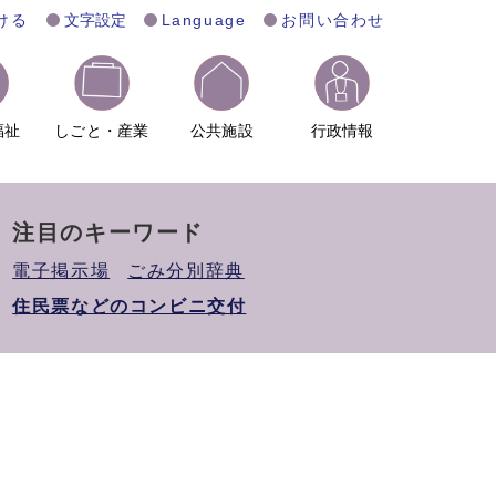
ける
文字設定
Language
お問い合わせ
福祉
しごと・産業
公共施設
行政情報
注目のキーワード
電子掲示場
ごみ分別辞典
住民票などのコンビニ交付