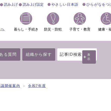
読み上げ
読み上げ設定
やさしい日本語
ひらがなをつ
ムへ
暮らし・手続き
防災・防犯
子育て・教育
健康・
ある質問
組織から探す
記事ID検索
表
示
会議開催案内
令和7年度