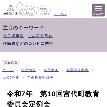
メニュー
ホームへ
注目のキーワード
電子掲示場
ごみ分別辞典
住民票などのコンビニ交付
現在位置
ホーム
行政情報
市民参加
会議開催案内
令和7年度
定例教育委員会
令和7年 第10回宮代町教育
委員会定例会