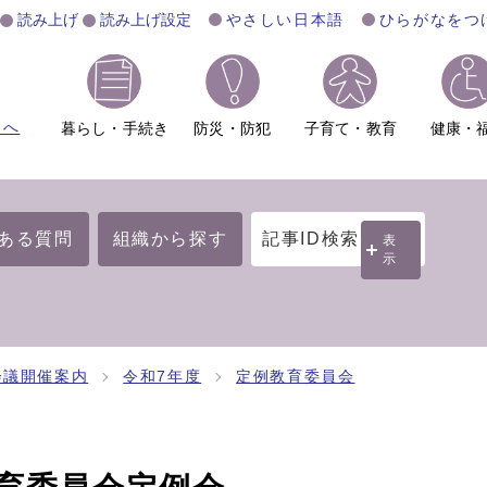
読み上げ
読み上げ設定
やさしい日本語
ひらがなをつ
ムへ
暮らし・手続き
防災・防犯
子育て・教育
健康・
ある質問
組織から探す
記事ID検索
表
示
会議開催案内
令和7年度
定例教育委員会