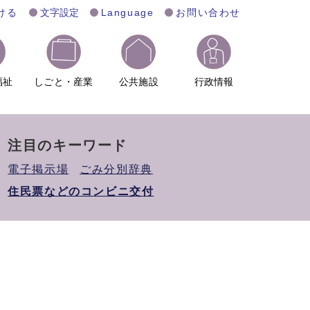
ける
文字設定
Language
お問い合わせ
福祉
しごと・産業
公共施設
行政情報
注目のキーワード
電子掲示場
ごみ分別辞典
住民票などのコンビニ交付