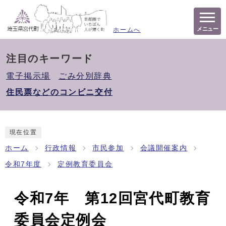
メニュー
ホームへ
注目のキーワード
電子掲示場
ごみ分別辞典
住民票などのコンビニ交付
現在位置
ホーム
行政情報
市民参加
会議開催案内
令和7年度
定例教育委員会
令和7年 第12回宮代町教育
委員会定例会