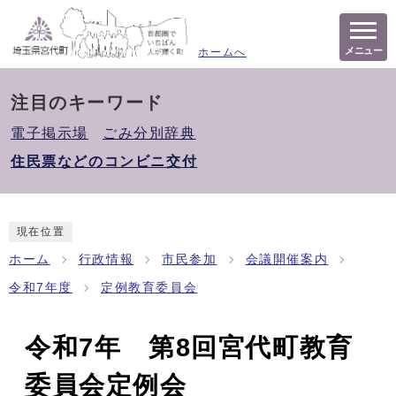
メニュー
ホームへ
注目のキーワード
電子掲示場
ごみ分別辞典
住民票などのコンビニ交付
現在位置
ホーム
行政情報
市民参加
会議開催案内
令和7年度
定例教育委員会
令和7年 第8回宮代町教育
委員会定例会