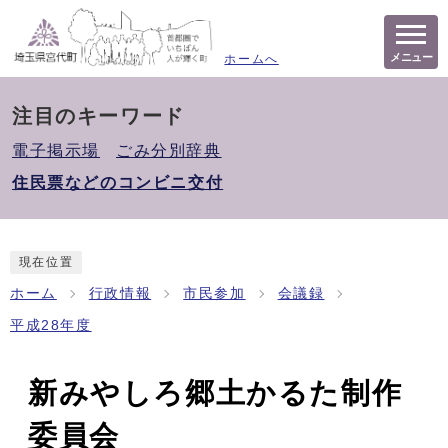
メニュー
ホームへ
注目のキーワード
電子掲示場
ごみ分別辞典
住民票などのコンビニ交付
現在位置
ホーム
行政情報
市民参加
会議録
平成28年度
新みやしろ郷土かるた制作
委員会