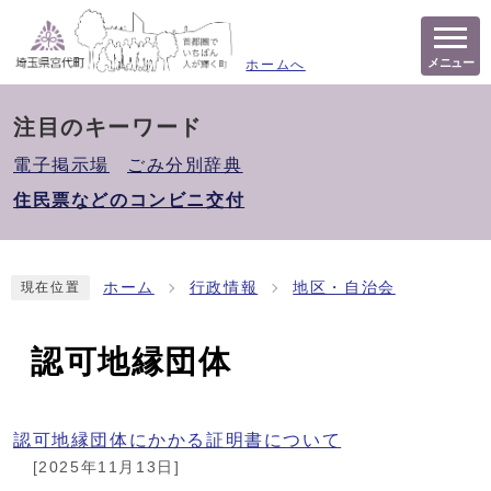
メニュー
ホームへ
注目のキーワード
電子掲示場
ごみ分別辞典
住民票などのコンビニ交付
ホーム
行政情報
地区・自治会
現在位置
認可地縁団体
認可地縁団体にかかる証明書について
[2025年11月13日]