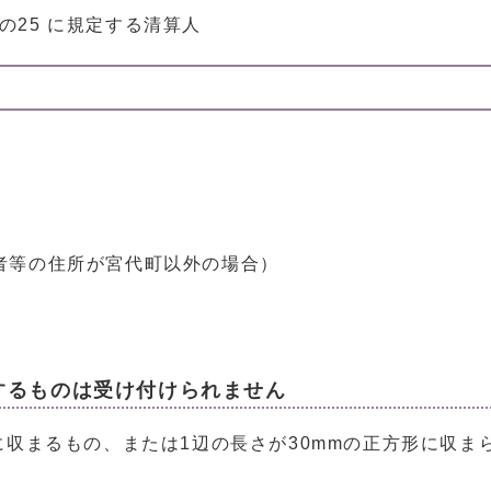
条の25 に規定する清算人
者等の住所が宮代町以外の場合）
するものは受け付けられません
に収まるもの、または1辺の長さが30mmの正方形に収ま