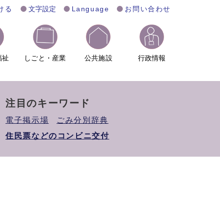
ける
文字設定
Language
お問い合わせ
福祉
しごと・産業
公共施設
行政情報
注目のキーワード
電子掲示場
ごみ分別辞典
住民票などのコンビニ交付