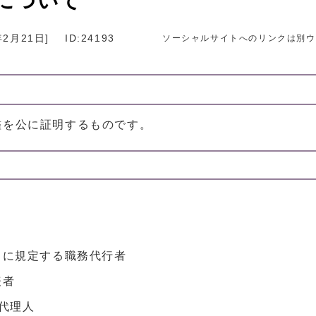
について
年2月21日
]
ID:24193
ソーシャルサイトへのリンクは別ウ
鑑を公に証明するものです。
。
へ に規定する職務代行者
表者
別代理人