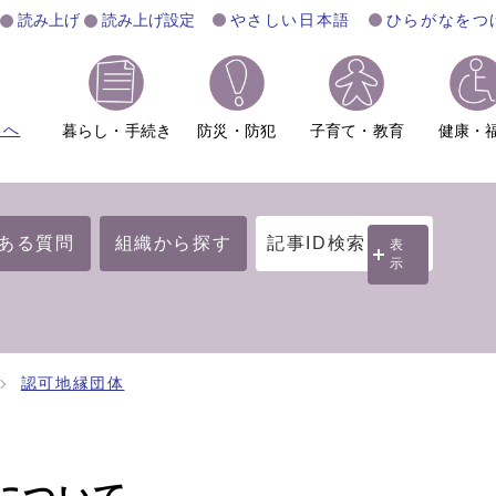
読み上げ
読み上げ設定
やさしい日本語
ひらがなをつ
ムへ
暮らし・手続き
防災・防犯
子育て・教育
健康・
ある質問
組織から探す
記事ID検索
表
示
認可地縁団体