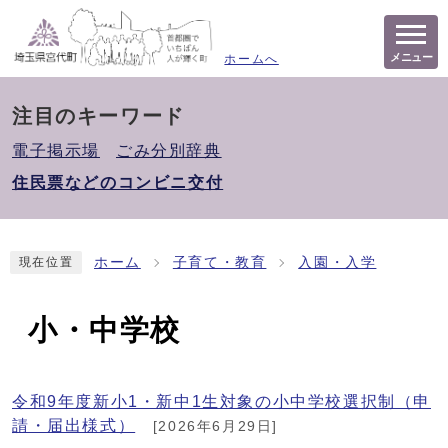
メニュー
ホームへ
注目のキーワード
電子掲示場
ごみ分別辞典
住民票などのコンビニ交付
ホーム
子育て・教育
入園・入学
現在位置
小・中学校
令和9年度新小1・新中1生対象の小中学校選択制（申
請・届出様式）
[2026年6月29日]