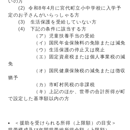
いの方
(2) 令和8年4月に宮代町立小中学校に入学予
定のお子さんがいらっしゃる方
(3) 生活保護を受給していない方
(4) 下記の条件に該当する方
（ア）児童扶養手当の受給
（イ）国民年金保険料の免除または減免
（ウ）生活保護の停止又は廃止
（エ）固定資産税または個人事業税の減
免
（オ）国民健康保険税の減免または徴収
猶予
（カ）市町村民税の非課税
（キ）上記のほか、世帯の合計所得が町
で設定した基準額以内の方
＜援助を受けられる所得（上限額）の目安＞
世帯構成及び年間世帯総所得金額（上限額）