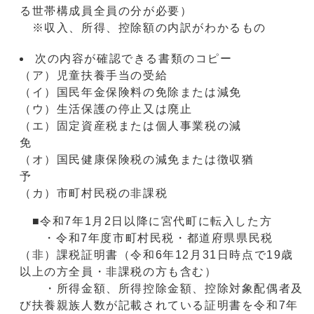
る世帯構成員全員の分が必要）
※収入、所得、控除額の内訳がわかるもの
次の内容が確認できる書類のコピー
（ア）児童扶養手当の受給
（イ）国民年金保険料の免除または減免
（ウ）生活保護の停止又は廃止
（エ）固定資産税または個人事業税の減
（オ）国民健康保険税の減免または徴収猶
（カ）市町村民税の非課税
■令和7年1月2日以降に宮代町に転入した方
・令和7年度市町村民税・都道府県県民税
（非）課税証明書（令和6年12月31日時点で19歳
以上の方全員・非課税の方も含む）
・所得金額、所得控除金額、控除対象配偶者及
び扶養親族人数が記載されている証明書を令和7年