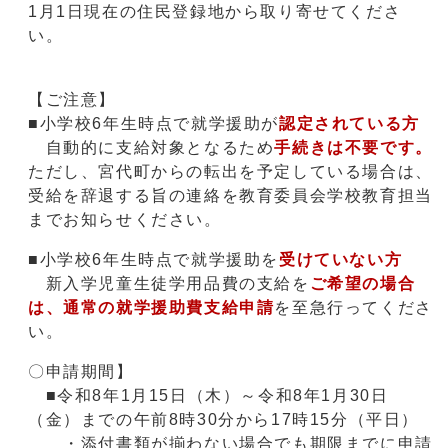
1月1日現在の住民登録地から取り寄せてくださ
い。
【ご注意】
■小学校6年生時点で就学援助が
認定されている方
自動的に支給対象となるため
手続きは不要です。
ただし、宮代町からの転出を予定している場合は、
受給を辞退する旨の連絡を教育委員会学校教育担当
までお知らせください。
■小学校6年生時点で就学援助を
受けていない方
新入学児童生徒学用品費の支給を
ご希望の場合
は、通常の就学援助費支給申請
を至急行ってくださ
い。
〇申請期間】
■令和8年1月15日（木）～令和8年1月30日
（金）までの午前8時30分から17時15分（平日）
・添付書類が揃わない場合でも期限までに申請