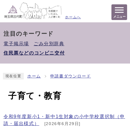
メニュー
ホームへ
注目のキーワード
電子掲示場
ごみ分別辞典
住民票などのコンビニ交付
ホーム
申請書ダウンロード
現在位置
子育て・教育
令和9年度新小1・新中1生対象の小中学校選択制（申
請・届出様式）
[2026年6月29日]