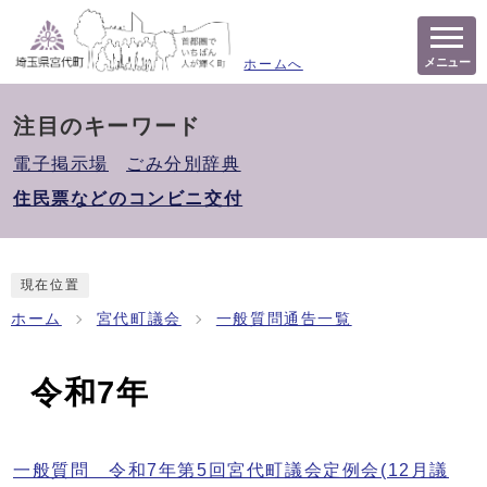
メニュー
ホームへ
注目のキーワード
電子掲示場
ごみ分別辞典
住民票などのコンビニ交付
現在位置
ホーム
宮代町議会
一般質問通告一覧
令和7年
一般質問 令和7年第5回宮代町議会定例会(12月議