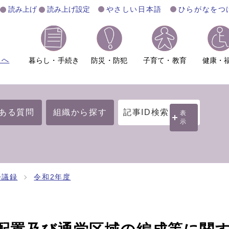
読み上げ
読み上げ設定
やさしい日本語
ひらがなをつ
ムへ
暮らし・手続き
防災・防犯
子育て・教育
健康・
ある質問
組織から探す
記事ID検索
表
示
会議録
令和2年度