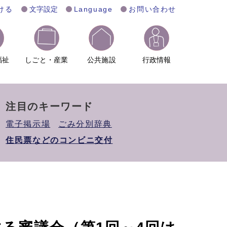
ける
文字設定
Language
お問い合わせ
福祉
しごと・産業
公共施設
行政情報
注目のキーワード
電子掲示場
ごみ分別辞典
住民票などのコンビニ交付