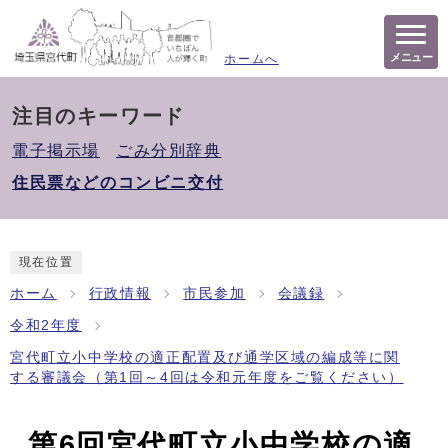
メニュー
ホームへ
注目のキーワード
電子掲示場
ごみ分別辞典
住民票などのコンビニ交付
現在位置
ホーム
行政情報
市民参加
会議録
令和2年度
宮代町立小中学校の適正配置及び通学区域の編成等に関
する審議会（第1回～4回は令和元年度をご覧ください）
第6回宮代町立小中学校の適