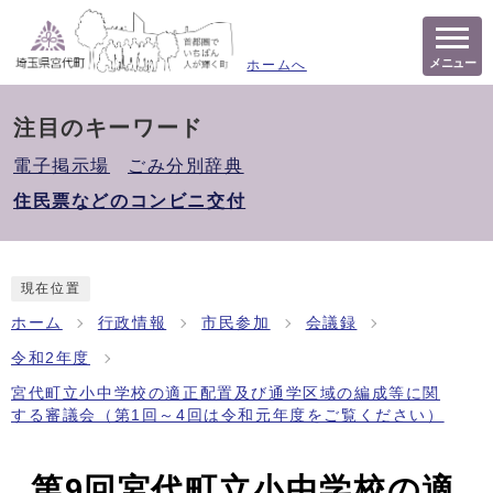
メニュー
ホームへ
注目のキーワード
電子掲示場
ごみ分別辞典
住民票などのコンビニ交付
現在位置
ホーム
行政情報
市民参加
会議録
令和2年度
宮代町立小中学校の適正配置及び通学区域の編成等に関
する審議会（第1回～4回は令和元年度をご覧ください）
第9回宮代町立小中学校の適