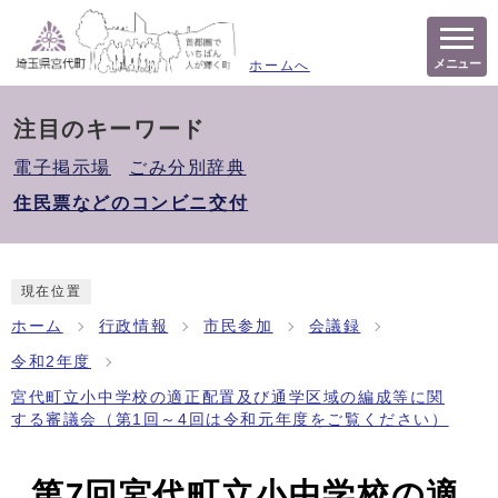
メニュー
ホームへ
注目のキーワード
電子掲示場
ごみ分別辞典
住民票などのコンビニ交付
現在位置
ホーム
行政情報
市民参加
会議録
令和2年度
宮代町立小中学校の適正配置及び通学区域の編成等に関
する審議会（第1回～4回は令和元年度をご覧ください）
第7回宮代町立小中学校の適