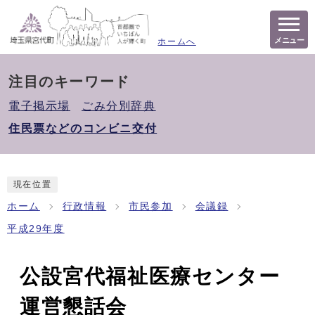
メニュー
ホームへ
注目のキーワード
電子掲示場
ごみ分別辞典
住民票などのコンビニ交付
現在位置
ホーム
行政情報
市民参加
会議録
平成29年度
公設宮代福祉医療センター
運営懇話会