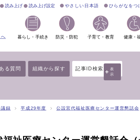
読み上げ
読み上げ設定
やさしい日本語
ひらがなをつ
ムへ
暮らし・手続き
防災・防犯
子育て・教育
健康・
ある質問
組織から探す
記事ID検索
表
示
会議録
平成29年度
公設宮代福祉医療センター運営懇話会