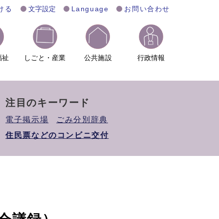
ける
文字設定
Language
お問い合わせ
福祉
しごと・産業
公共施設
行政情報
注目のキーワード
電子掲示場
ごみ分別辞典
住民票などのコンビニ交付