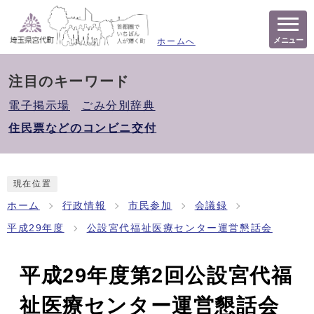
メニュー
ホームへ
注目のキーワード
電子掲示場
ごみ分別辞典
住民票などのコンビニ交付
現在位置
ホーム
行政情報
市民参加
会議録
平成29年度
公設宮代福祉医療センター運営懇話会
平成29年度第2回公設宮代福
祉医療センター運営懇話会