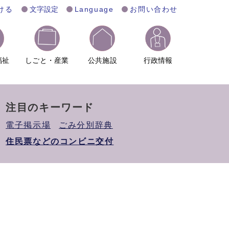
ける
文字設定
Language
お問い合わせ
福祉
しごと・産業
公共施設
行政情報
注目のキーワード
電子掲示場
ごみ分別辞典
住民票などのコンビニ交付