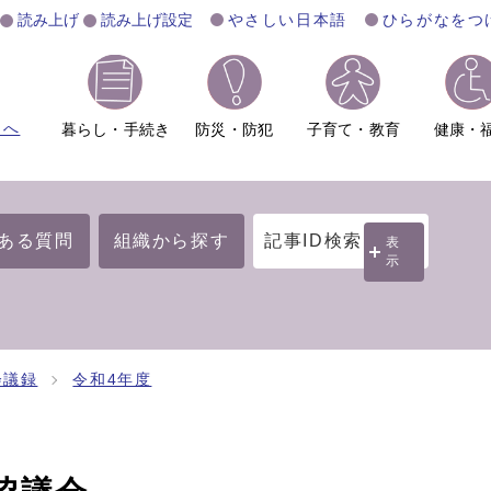
読み上げ
読み上げ設定
やさしい日本語
ひらがなをつ
ムへ
暮らし・手続き
防災・防犯
子育て・教育
健康・
ある質問
組織から探す
記事ID検索
表
示
会議録
令和4年度