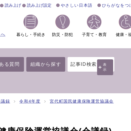
読み上げ
読み上げ設定
やさしい日本語
ひらがなをつ
ムへ
暮らし・手続き
防災・防犯
子育て・教育
健康・
ある質問
組織から探す
記事ID検索
表
示
会議録
令和4年度
宮代町国民健康保険運営協議会