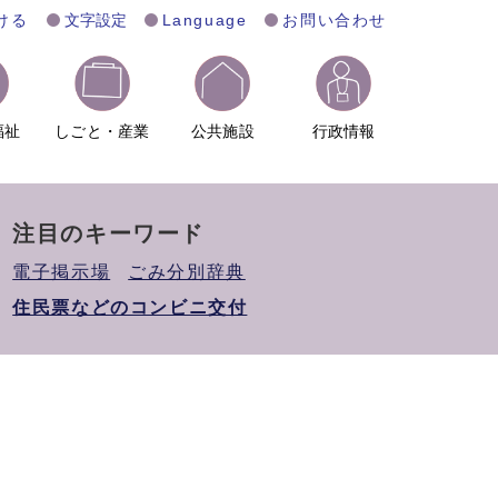
ける
文字設定
Language
お問い合わせ
福祉
しごと・産業
公共施設
行政情報
注目のキーワード
電子掲示場
ごみ分別辞典
住民票などのコンビニ交付