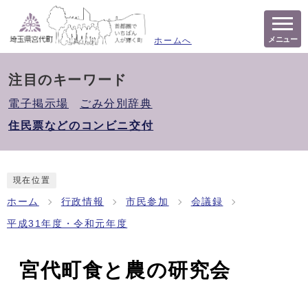
メニュー
ホームへ
注目のキーワード
電子掲示場
ごみ分別辞典
住民票などのコンビニ交付
現在位置
ホーム
行政情報
市民参加
会議録
平成31年度・令和元年度
宮代町食と農の研究会