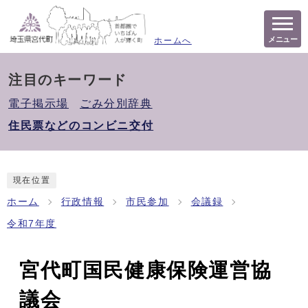
メニュー
ホームへ
注目のキーワード
電子掲示場
ごみ分別辞典
住民票などのコンビニ交付
現在位置
ホーム
行政情報
市民参加
会議録
令和7年度
宮代町国民健康保険運営協
議会