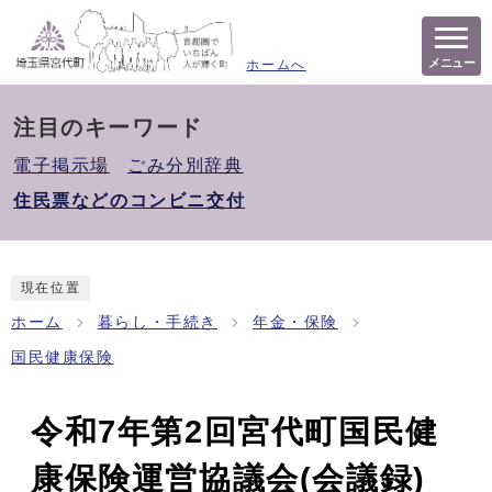
メニュー
ホームへ
注目のキーワード
電子掲示場
ごみ分別辞典
住民票などのコンビニ交付
現在位置
ホーム
暮らし・手続き
年金・保険
国民健康保険
令和7年第2回宮代町国民健
康保険運営協議会(会議録)