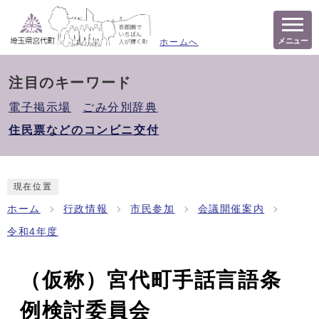
メニュー
ホームへ
注目のキーワード
電子掲示場
ごみ分別辞典
住民票などのコンビニ交付
現在位置
ホーム
行政情報
市民参加
会議開催案内
令和4年度
（仮称）宮代町手話言語条
例検討委員会