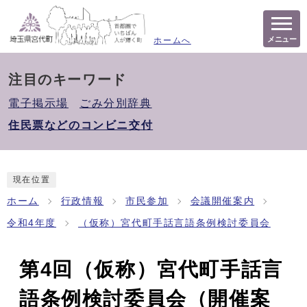
メニュー
ホームへ
注目のキーワード
電子掲示場
ごみ分別辞典
住民票などのコンビニ交付
現在位置
ホーム
行政情報
市民参加
会議開催案内
令和4年度
（仮称）宮代町手話言語条例検討委員会
第4回（仮称）宮代町手話言
語条例検討委員会（開催案