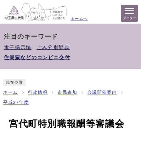
メニュー
ホームへ
注目のキーワード
電子掲示場
ごみ分別辞典
住民票などのコンビニ交付
現在位置
ホーム
行政情報
市民参加
会議開催案内
平成27年度
宮代町特別職報酬等審議会