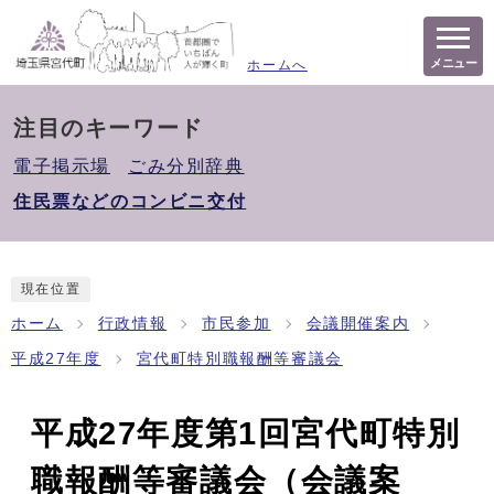
メニュー
ホームへ
注目のキーワード
電子掲示場
ごみ分別辞典
住民票などのコンビニ交付
現在位置
ホーム
行政情報
市民参加
会議開催案内
平成27年度
宮代町特別職報酬等審議会
平成27年度第1回宮代町特別
職報酬等審議会（会議案