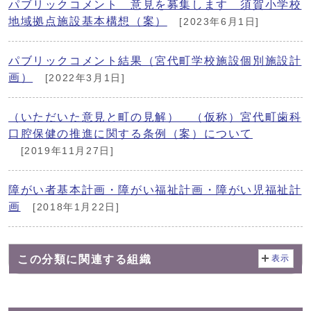
パブリックコメント 意見を募集します 須賀小学校
地域拠点施設基本構想（案）
[2023年6月1日]
パブリックコメント結果（宮代町学校施設個別施設計
画）
[2022年3月1日]
（いただいた意見と町の見解） （仮称）宮代町歯科
口腔保健の推進に関する条例（案）について
[2019年11月27日]
障がい者基本計画・障がい福祉計画・障がい児福祉計
画
[2018年1月22日]
この分類に関連する組織
表示