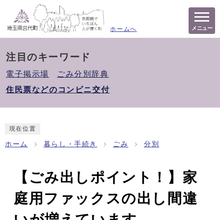
メニュー
ホームへ
注目のキーワード
電子掲示場
ごみ分別辞典
住民票などのコンビニ交付
現在位置
ホーム
暮らし・手続き
ごみ
分別
【ごみ出しポイント！】家
庭用ファックスの出し間違
いが増えています