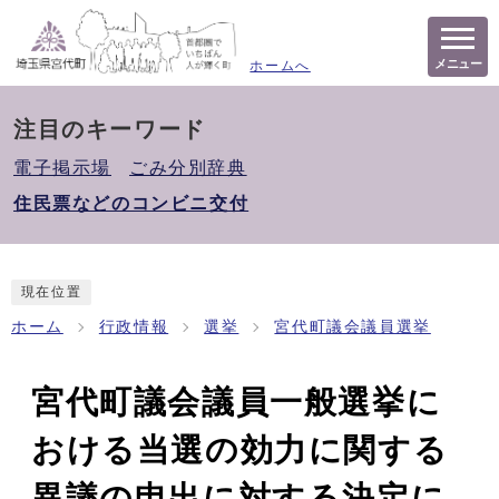
メニュー
ホームへ
注目のキーワード
電子掲示場
ごみ分別辞典
住民票などのコンビニ交付
現在位置
ホーム
行政情報
選挙
宮代町議会議員選挙
宮代町議会議員一般選挙に
おける当選の効力に関する
異議の申出に対する決定に