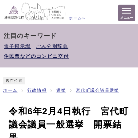
メニュー
ホームへ
注目のキーワード
電子掲示場
ごみ分別辞典
住民票などのコンビニ交付
現在位置
ホーム
行政情報
選挙
宮代町議会議員選挙
令和6年2月4日執行 宮代町
議会議員一般選挙 開票結
果