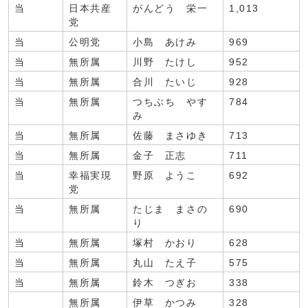
当
日本共産
がんどう 栄一
1,013
党
当
公明党
小島 あけみ
969
当
無所属
川野 たけし
952
当
無所属
合川 たいじ
928
当
無所属
つちぶち やす
784
み
当
無所属
佐藤 まさゆき
713
当
無所属
金子 正志
711
当
幸福実現
野原 ようこ
692
党
当
無所属
たじま まさの
690
り
当
無所属
塚村 かおり
628
当
無所属
丸山 たえ子
575
当
無所属
鈴木 つぎお
338
無所属
伊草 かつみ
328