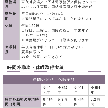
勤務場
宮代町役場／上下水道事務所／保健センター
所
みやしろ保育園／国納保育園／郷土資料館
勤務時
平日8時30分～17時15分
間
※勤務場所によって異なることがあります
休日
年間120日
日曜日、土曜日、国民の祝日、年末年始
（12/29～1/3）
※勤務場所によって土日勤務があります
休暇制
年次有給休暇 20日（4/1採用者は15日）
度
夏季休暇 5日
結婚、出産、忌引きなど
時間外勤務・休暇取得実績
時間外勤務・休暇実績
令和
令和2
令和3
令和4
元年
年
年
年
時間外勤務の平均時
8.4時
5.9時
8.4時
8.2時
間（月間）
間
間
間
間