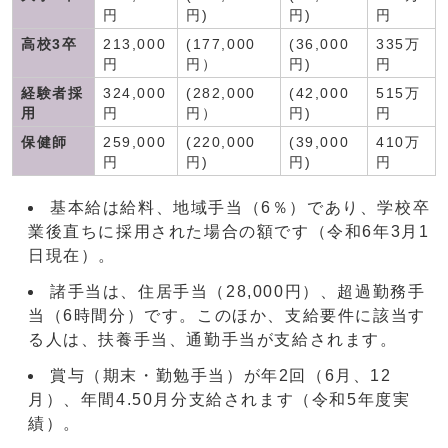
円
円)
円)
円
高校3卒
213,000
(177,000
(36,000
335万
円
円）
円)
円
経験者採
324,000
(282,000
(42,000
515万
用
円
円）
円)
円
保健師
259,000
(220,000
(39,000
410万
円
円)
円)
円
基本給は給料、地域手当（6％）であり、学校卒
業後直ちに採用された場合の額です（令和6年3月1
日現在）。
諸手当は、住居手当（28,000円）、超過勤務手
当（6時間分）です。このほか、支給要件に該当す
る人は、扶養手当、通勤手当が支給されます。
賞与（期末・勤勉手当）が年2回（6月、12
月）、年間4.50月分支給されます（令和5年度実
績）。