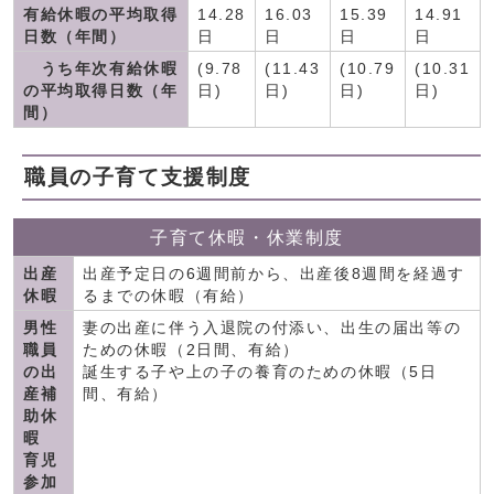
有給休暇の平均取得
14.28
16.03
15.39
14.91
日数（年間）
日
日
日
日
うち年次有給休暇
(9.78
(11.43
(10.79
(10.31
の平均取得日数（年
日)
日)
日)
日)
間）
職員の子育て支援制度
子育て休暇・休業制度
出産
出産予定日の6週間前から、出産後8週間を経過す
休暇
るまでの休暇（有給）
男性
妻の出産に伴う入退院の付添い、出生の届出等の
職員
ための休暇（2日間、有給）
の出
誕生する子や上の子の養育のための休暇（5日
産補
間、有給）
助休
暇
育児
参加