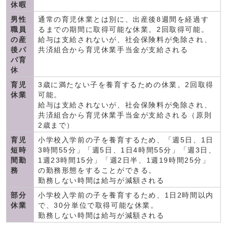
休暇
男性
通常の育児休業とは別に、出産後8週間を経過す
職員
るまでの期間に取得可能な休業。2回取得可能。
の産
給与は支給されないが、社会保険料が免除され、
後パ
共済組合から育児休業手当金が支給される
パ育
休
育児
3歳に満たない子を養育するための休業。2回取得
休業
可能。
給与は支給されないが、社会保険料が免除され、
共済組合から育児休業手当金が支給される（原則
2歳まで）
育児
小学校入学前の子を養育するため、「週5日、1日
短時
3時間55分」「週5日、1日4時間55分」「週3日、
間勤
1週23時間15分」「週2日半、1週19時間25分」
務
の勤務形態をすることができる。
勤務しない時間は給与が減額される
部分
小学校入学前の子を養育するため、1日2時間以内
休業
で、30分単位で取得可能な休業。
勤務しない時間は給与が減額される