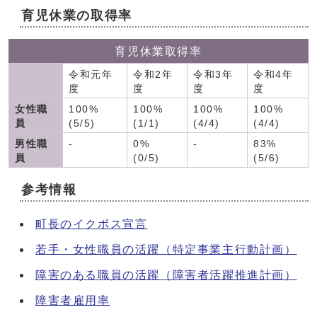
育児休業の取得率
育児休業取得率
令和元年
令和2年
令和3年
令和4年
度
度
度
度
女性職
100%
100%
100%
100%
員
(5/5)
(1/1)
(4/4)
(4/4)
男性職
-
0%
-
83%
員
(0/5)
(5/6)
参考情報
町長のイクボス宣言
若手・女性職員の活躍（特定事業主行動計画）
障害のある職員の活躍（障害者活躍推進計画）
障害者雇用率