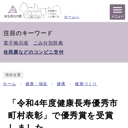
メニュー
ホームへ
注目のキーワード
電子掲示場
ごみ分別辞典
住民票などのコンビニ交付
現在位置
ホーム
健康・福祉
健康
健康づくり
「令和4年度健康長寿優秀市
町村表彰」で優秀賞を受賞
しました