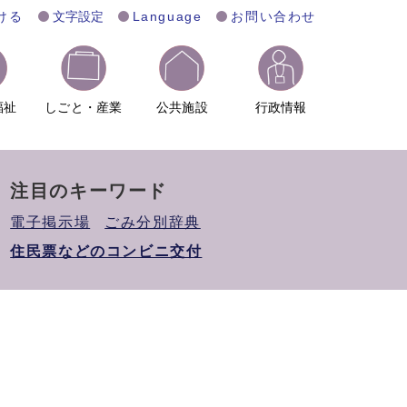
ける
文字設定
Language
お問い合わせ
福祉
しごと・産業
公共施設
行政情報
注目のキーワード
電子掲示場
ごみ分別辞典
住民票などのコンビニ交付