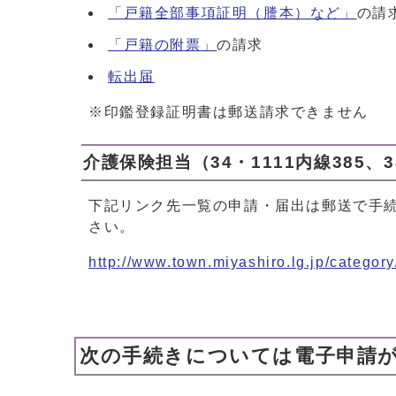
「戸籍全部事項証明（謄本）など」
の請
「戸籍の附票」
の請求
転出届
※印鑑登録証明書は郵送請求できません
介護保険担当（34・1111内線385、3
下記リンク先一覧の申請・届出は郵送で手
さい。
http://www.town.miyashiro.lg.jp/category
次の手続きについては電子申請