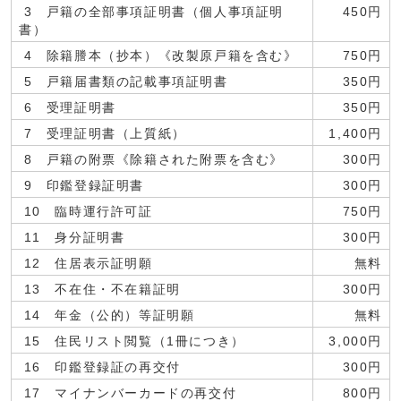
3 戸籍の全部事項証明書（個人事項証明
450円
書）
4 除籍謄本（抄本）《改製原戸籍を含む》
750円
5 戸籍届書類の記載事項証明書
350円
6 受理証明書
350円
7 受理証明書（上質紙）
1,400円
8 戸籍の附票《除籍された附票を含む》
300円
9 印鑑登録証明書
300円
10 臨時運行許可証
750円
11 身分証明書
300円
12 住居表示証明願
無料
13 不在住・不在籍証明
300円
14 年金（公的）等証明願
無料
15 住民リスト閲覧（1冊につき）
3,000円
16 印鑑登録証の再交付
300円
17 マイナンバーカードの再交付
800円