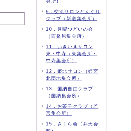
会所）
9．交流サロンどんぐり
クラブ（新道集会所）
10．月曜つどいの会
（西粂原集会所）
11．いきいきサロン
東・中寺（東集会所・
中寺集会所）
12．姫北サロン（姫宮
北団地集会所）
13．国納自由クラブ
（国納集会所）
14．お茶子クラブ（若
宮集会所）
15．さくら会（弁天会
館）