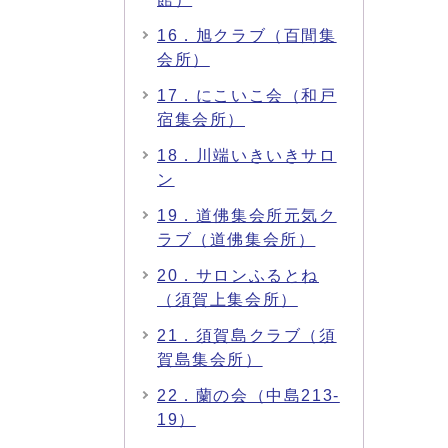
16．旭クラブ（百間集
会所）
17．にこいこ会（和戸
宿集会所）
18．川端いきいきサロ
ン
19．道佛集会所元気ク
ラブ（道佛集会所）
20．サロンふるとね
（須賀上集会所）
21．須賀島クラブ（須
賀島集会所）
22．蘭の会（中島213-
19）