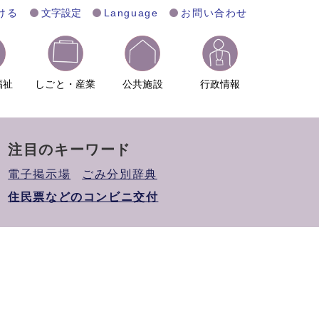
ける
文字設定
Language
お問い合わせ
福祉
しごと・産業
公共施設
行政情報
注目のキーワード
電子掲示場
ごみ分別辞典
住民票などのコンビニ交付