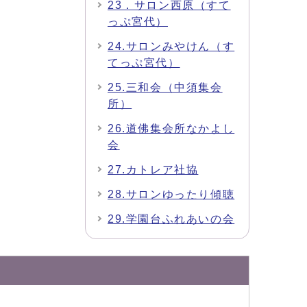
23．サロン西原（すて
っぷ宮代）
24.サロンみやけん（す
てっぷ宮代）
25.三和会（中須集会
所）
26.道佛集会所なかよし
会
27.カトレア社協
28.サロンゆったり傾聴
29.学園台ふれあいの会