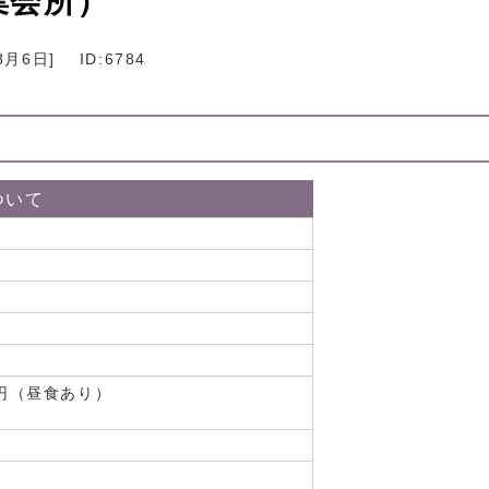
集会所）
8月6日
]
ID:6784
）
ついて
）
0円（昼食あり）