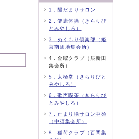
1．陽だまりサロン
2．健康体操（きらりび
とみやしろ）
3．ぬくもり倶楽部（姫
宮南団地集会所）
4．金曜クラブ（辰新田
集会所）
5．太極拳（きらりびと
みやしろ）
6．歌声喫茶（きらりび
とみやしろ）
7．たまり場サロン中須
（中須集会所）
8．稲荷クラブ（百間集