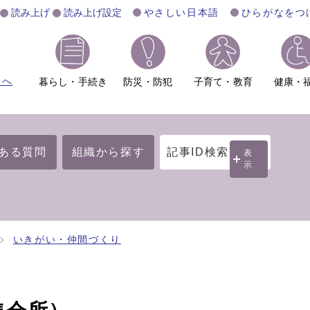
読み上げ
読み上げ設定
やさしい日本語
ひらがなをつ
ムへ
暮らし・手続き
防災・防犯
子育て・教育
健康・
ある質問
組織から探す
記事ID検索
表
示
いきがい・仲間づくり