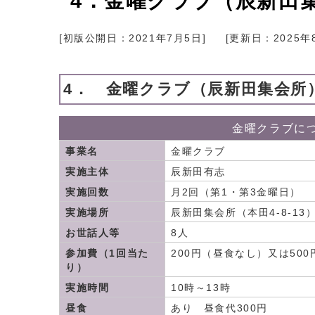
4．金曜クラブ（辰新田
[初版公開日：
2021年7月5日
]
[更新日：
2025年
4． 金曜クラブ（辰新田集会所
金曜クラブに
事業名
金曜クラブ
実施主体
辰新田有志
実施回数
月2回（第1・第3金曜日）
実施場所
辰新田集会所（本田4-8-13
お世話人等
8人
参加費（1回当た
200円（昼食なし）又は50
り）
実施時間
10時～13時
昼食
あり 昼食代300円