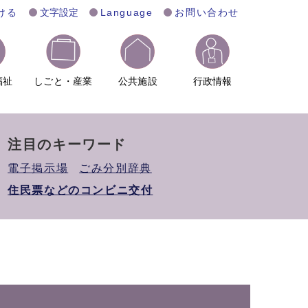
ける
文字設定
Language
お問い合わせ
福祉
しごと・産業
公共施設
行政情報
注目のキーワード
電子掲示場
ごみ分別辞典
住民票などのコンビニ交付