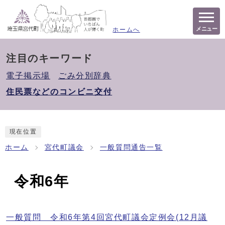
メニュー
ホームへ
注目のキーワード
電子掲示場
ごみ分別辞典
住民票などのコンビニ交付
現在位置
ホーム
宮代町議会
一般質問通告一覧
令和6年
一般質問 令和6年第4回宮代町議会定例会(12月議