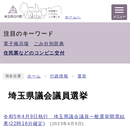
メニュー
ホームへ
注目のキーワード
電子掲示場
ごみ分別辞典
住民票などのコンビニ交付
ホーム
行政情報
選挙
現在位置
埼玉県議会議員選挙
令和5年4月9日執行 埼玉県議会議員一般選挙開票結
果(22時16分確定)
[2023年4月9日]