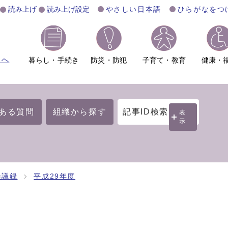
読み上げ
読み上げ設定
やさしい日本語
ひらがなをつ
ムへ
暮らし・手続き
防災・防犯
子育て・教育
健康・
ある質問
組織から探す
記事ID検索
表
示
会議録
平成29年度